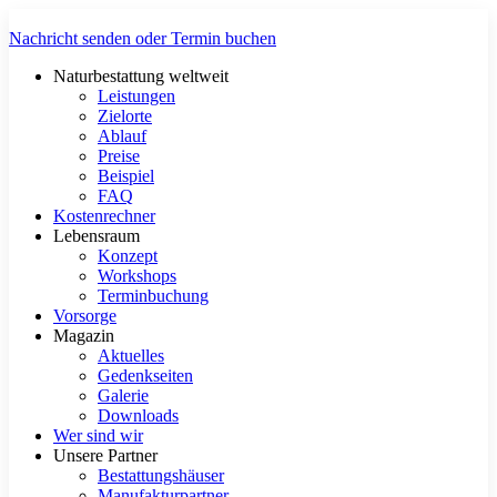
Zum
Inhalt
Nachricht senden oder Termin buchen
springen
Naturbestattung weltweit
Leistungen
Zielorte
Ablauf
Preise
Beispiel
FAQ
Kostenrechner
Lebensraum
Konzept
Workshops
Terminbuchung
Vorsorge
Magazin
Aktuelles
Gedenkseiten
Galerie
Downloads
Wer sind wir
Unsere Partner
Bestattungshäuser
Manufakturpartner