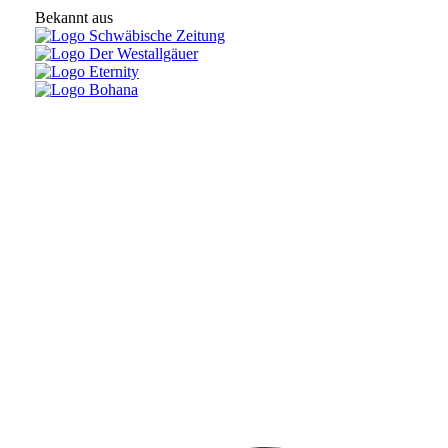
Bekannt aus
Kontakt
everNature GbR
Bux 139
88175 Scheidegg
Deutschland
Tel:
+49 151 5228 3339
E-Mail:
info@evernature.de