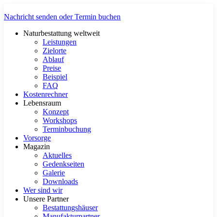
Zum
Inhalt
Nachricht senden oder Termin buchen
springen
Naturbestattung weltweit
Leistungen
Zielorte
Ablauf
Preise
Beispiel
FAQ
Kostenrechner
Lebensraum
Konzept
Workshops
Terminbuchung
Vorsorge
Magazin
Aktuelles
Gedenkseiten
Galerie
Downloads
Wer sind wir
Unsere Partner
Bestattungshäuser
Manufakturpartner