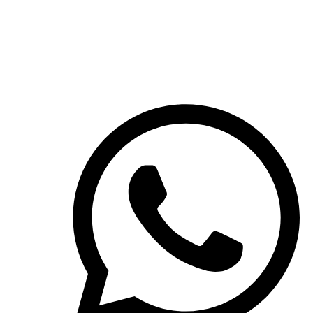
88175 Scheidegg
Deutschland
Tel:
+49 151 5228 3339
E-Mail:
info@evernature.de