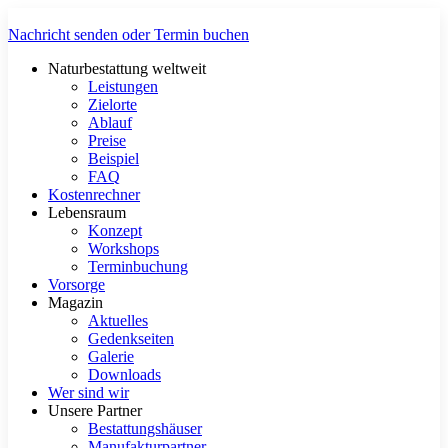
Zum
Inhalt
Nachricht senden oder Termin buchen
springen
Naturbestattung weltweit
Leistungen
Zielorte
Ablauf
Preise
Beispiel
FAQ
Kostenrechner
Lebensraum
Konzept
Workshops
Terminbuchung
Vorsorge
Magazin
Aktuelles
Gedenkseiten
Galerie
Downloads
Wer sind wir
Unsere Partner
Bestattungshäuser
Manufakturpartner