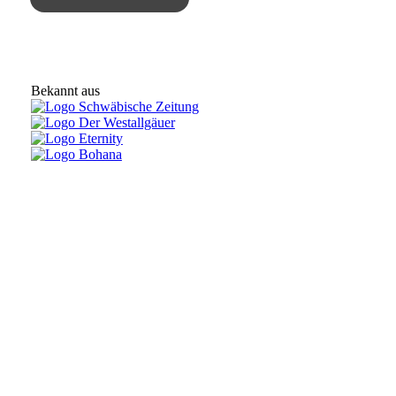
Bekannt aus
Kontakt
everNature GbR
Bux 139
88175 Scheidegg
Deutschland